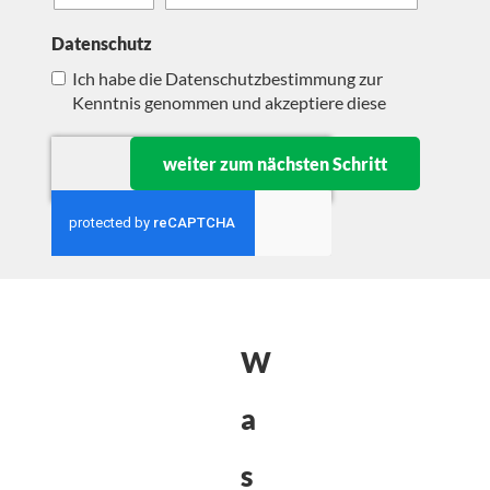
e
s
e
n
Datenschutz
t
u
m
Ich habe die Datenschutzbestimmung zur
m
Kenntnis genommen und akzeptiere diese
e
r
weiter zum nächsten Schritt
W
a
s