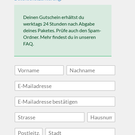
Deinen Gutschein erhältst du
werktags 24 Stunden nach Abgabe
deines Paketes. Prüfe auch den Spam-
Ordner. Mehr findest du in unseren
FAQ.
S
H
t
a
r
u